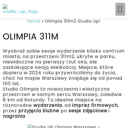
Home
Olimpia 311m2 Studio Up!
OLIMPIA 311M
Wyobraź sobie swoje wydarzenie blisko centrum
miasta, na przestrzeni 311m2, ukryte w parku,
niewidoczne na pierwszy rzut oka, ale
zaskakujące swoją wielkością. Miejsce, które
dopiero w 2024 roku przywróciliśmy do życia,
choć na mapie Warszawy znajduje się od ponad
100 lat.
Studio Olimpia to nowoczesna i elastyczna
przestrzeń w samym sercu Warszawy, zaledwie
6 km od Rotundy. To idealne miejsce na
różnorodne
wydarzenia
, od
imprez
firmowych
,
przez
przyjęcia
ślubne
po
sesje
zdjęciowe
i
nagrania
.