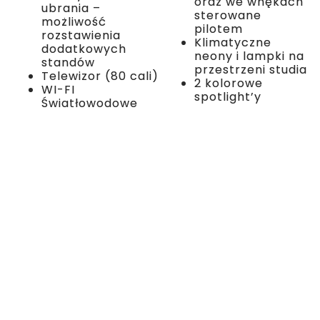
oraz we wnękach
ubrania –
sterowane
możliwość
pilotem
rozstawienia
Klimatyczne
dodatkowych
neony i lampki na
standów
przestrzeni studia
Telewizor (80 cali)
2 kolorowe
WI-FI
spotlight’y
Światłowodowe