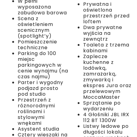
W pełni
Prywatna i
wyposażona
oświetlona
zabudowa barowa
przestrzeń przed
Scena z
loftem
oświetleniem
Dwa prywatne
scenicznym
wyjścia na
(spotlight’y)
zewnątrz
Pomieszczenie
Toaleta z trzema
techniczne
kabinami
Parking do 100
Zaplecze
miejsc
kuchenne z
parkingowych w
lodówką,
cenie wynajmu (na
zamrażarką,
czas najmu)
zmywarką i
Parter i wygodny
ekspres Jura oraz
podjazd prosto
przelewowym
pod studio
MoccaMaster
Przestrzeń z
Sprzątanie po
różnorodnymi
wydarzeniu
roślinami i
4 Głośniki JBL IRX
stylowymi
112 BT 1300W
wnękami
Listwy ledowe po
Asystent studia
długości lokalu
Cztery wieszaki na